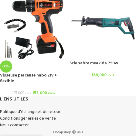
Scie sabre meakida 750w
-22%
168,000
د.ت
Visseuse perceuse habo 21v +
flexible
153,000
د.ت
195,000
د.ت
LIENS UTILES
Politique d'échange et de retour
Conditions générales de vente
Nous contacter
Cheapshop
2021