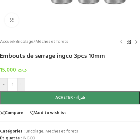
Click to enlarge
Accueil
/
Bricolage
/
Mèches et forets
Embouts de serrage ingco 3pcs 10mm
15,000
د.ت
-
+
ACHETER - شراء
Compare
Add to wishlist
Catégories :
Bricolage
,
Mèches et forets
Étiquette :
INGCO