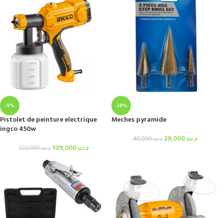
-9%
-28%
Pistolet de peinture electrique
Meches pyramide
ingco 450w
29,000
د.ت
40,000
د.ت
109,000
د.ت
120,000
د.ت