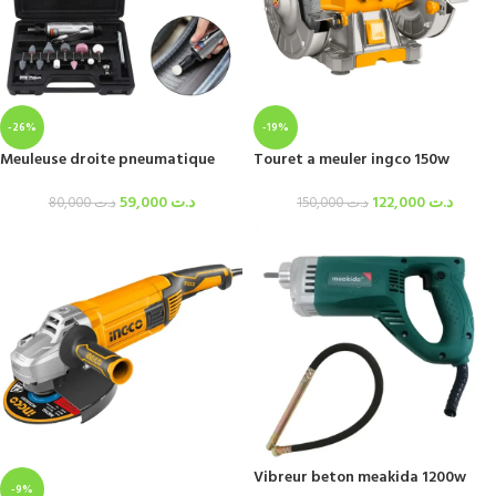
-26%
-19%
Meuleuse droite pneumatique
Touret a meuler ingco 150w
59,000
د.ت
122,000
د.ت
80,000
د.ت
150,000
د.ت
Vibreur beton meakida 1200w
-9%