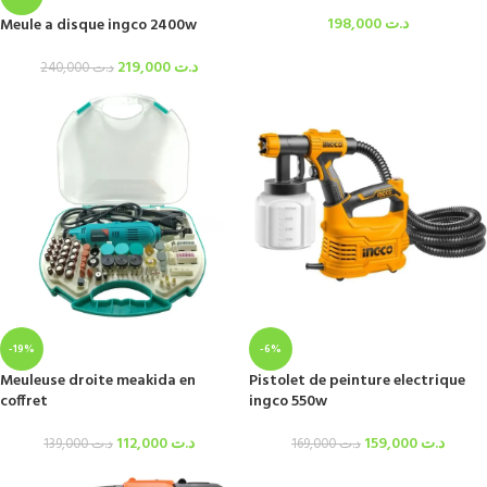
198,000
د.ت
Meule a disque ingco 2400w
219,000
د.ت
240,000
د.ت
-19%
-6%
Meuleuse droite meakida en
Pistolet de peinture electrique
coffret
ingco 550w
112,000
د.ت
159,000
د.ت
139,000
د.ت
169,000
د.ت