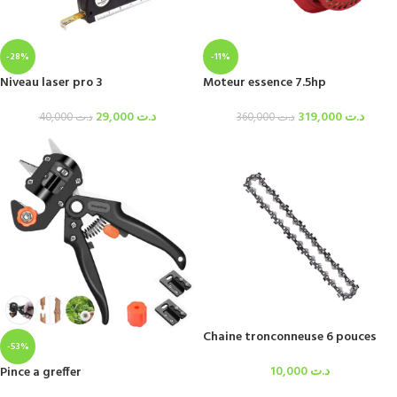
-28%
-11%
Niveau laser pro 3
Moteur essence 7.5hp
29,000
د.ت
319,000
د.ت
40,000
د.ت
360,000
د.ت
Chaine tronconneuse 6 pouces
-53%
10,000
د.ت
Pince a greffer