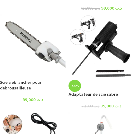
99,000
د.ت
129,000
د.ت
Scie a ebrancher pour
-44%
debrousailleuse
Adaptateur de scie sabre
89,000
د.ت
39,000
د.ت
70,000
د.ت