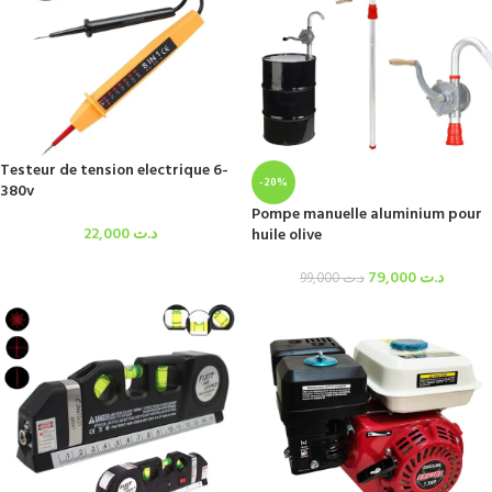
Testeur de tension electrique 6-
-20%
380v
Pompe manuelle aluminium pour
22,000
د.ت
huile olive
79,000
د.ت
99,000
د.ت