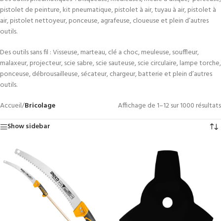
pistolet de peinture, kit pneumatique, pistolet à air, tuyau à air, pistolet à
air, pistolet nettoyeur, ponceuse, agrafeuse, cloueuse et plein d’autres
outils.
Des outils sans fil : Visseuse, marteau, clé a choc, meuleuse, souffleur,
malaxeur, projecteur, scie sabre, scie sauteuse, scie circulaire, lampe torche,
ponceuse, débrousailleuse, sécateur, chargeur, batterie et plein d’autres
outils.
Accueil
/
Bricolage
Affichage de 1–12 sur 1000 résultats
Show sidebar