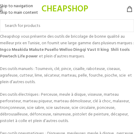
CHEAPSHOP
Skip to navigation
Skip to main content
Cheapshop vous présente des outils de bricolage de bonne qualité au
meilleur prix en Tunisie, on fournit une large gamme dans plusieurs marques :
Ingco Meakida Makute Pusello Welloo Dingqi Vast II king Shili tools
Powtech Life power
et plein d’autres marques.
Des outils manuels : Tournevis, clé, pince, cisaille, raboteuse, ciseaux,
agrafeuse, cutteur, lime, sécateur, marteau, pelle, fourche, pioche, scie et
plein d’autres outils.
Des outils électriques : Perceuse, meule à disque, visseuse, marteau
perforateur, marteau piqueur, marteau démolisseur, clé à choc, malaxeur,
tronçonneuse, scie sabre, scie sauteuse, scie circulaire, ponceuse,
débrousailleuse, défonceuse, rainureuse, pistolet de peinture, décapeur,
pistolet à colle et plein d’autres outils.
Des outils pneumatiques : Disqueuse, meuleuses, meule à disque, perceuse,