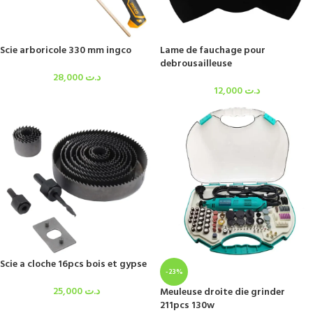
Scie arboricole 330 mm ingco
Lame de fauchage pour
debrousailleuse
28,000
د.ت
12,000
د.ت
Scie a cloche 16pcs bois et gypse
-23%
25,000
د.ت
Meuleuse droite die grinder
211pcs 130w