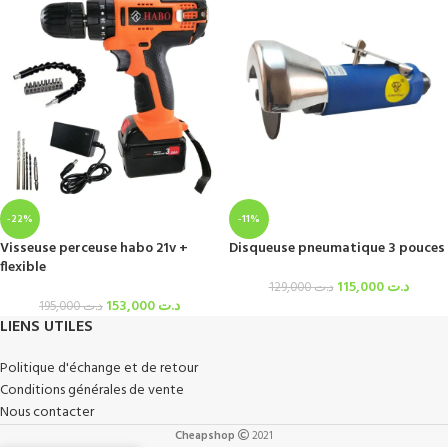
-22%
-11%
Visseuse perceuse habo 21v +
Disqueuse pneumatique 3 pouces
flexible
115,000
د.ت
129,000
د.ت
153,000
د.ت
195,000
د.ت
LIENS UTILES
Politique d'échange et de retour
Conditions générales de vente
Nous contacter
Cheapshop
2021