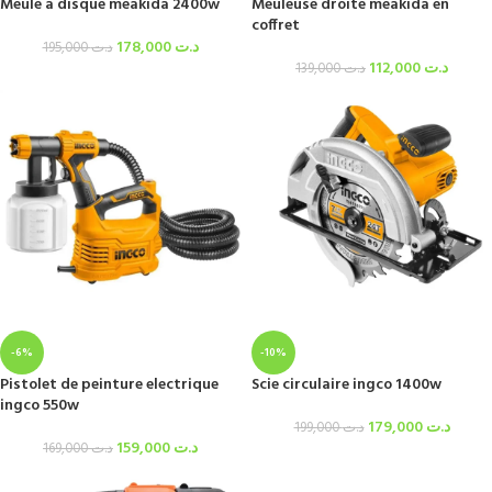
Meule a disque meakida 2400w
Meuleuse droite meakida en
coffret
178,000
د.ت
195,000
د.ت
112,000
د.ت
139,000
د.ت
-6%
-10%
Pistolet de peinture electrique
Scie circulaire ingco 1400w
ingco 550w
179,000
د.ت
199,000
د.ت
159,000
د.ت
169,000
د.ت