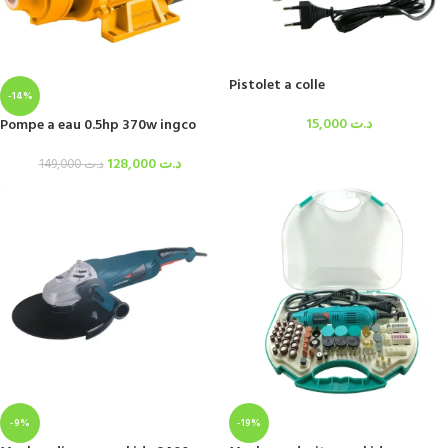
Pistolet a colle
-14%
15,000
د.ت
Pompe a eau 0.5hp 370w ingco
128,000
د.ت
149,000
د.ت
-9%
-19%