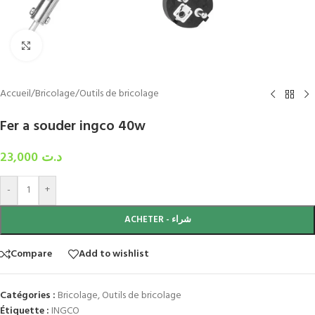
Click to enlarge
Accueil
/
Bricolage
/
Outils de bricolage
Fer a souder ingco 40w
23,000
د.ت
-
+
ACHETER - شراء
Compare
Add to wishlist
Catégories :
Bricolage
,
Outils de bricolage
Étiquette :
INGCO