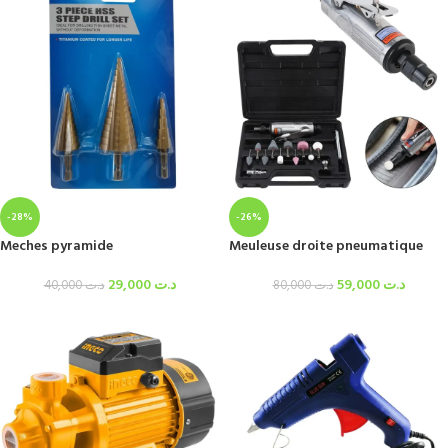
-28%
-26%
Meches pyramide
Meuleuse droite pneumatique
29,000
د.ت
59,000
د.ت
40,000
د.ت
80,000
د.ت