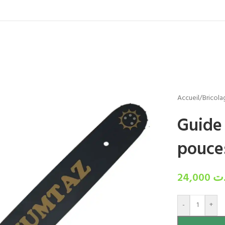
Accueil
/
Bricola
Guide
pouce
24,000
ت
-
+