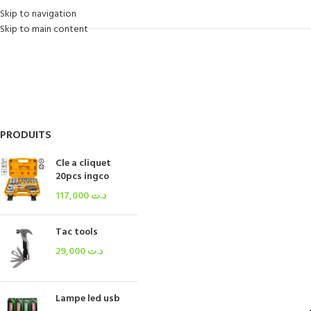
Skip to navigation
Skip to main content
PRODUITS
Cle a cliquet
20pcs ingco
117,000
د.ت
Tac tools
29,000
د.ت
Lampe led usb