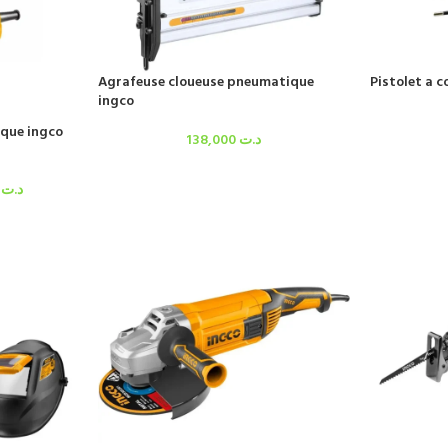
Agrafeuse cloueuse pneumatique
Pistolet a c
ingco
ique ingco
138,000
د.ت
000
د.ت