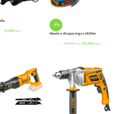
olle
-9%
15,000
د.ت
Meule a disque ingco 2400w
219,000
د.ت
240,000
د.ت