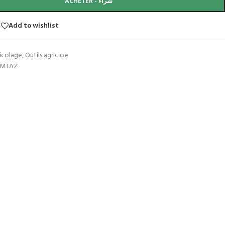
ACHETER - شراء
Add to wishlist
ricolage
,
Outils agricloe
MTAZ