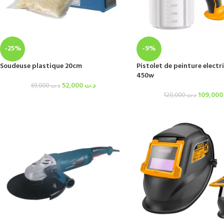
-25%
-9%
Soudeuse plastique 20cm
Pistolet de peinture electr
450w
52,000
د.ت
69,000
د.ت
109,
120,000
د.ت