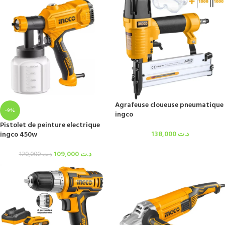
Agrafeuse cloueuse pneumatique
-9%
ingco
Pistolet de peinture electrique
138,000
د.ت
ingco 450w
109,000
د.ت
120,000
د.ت