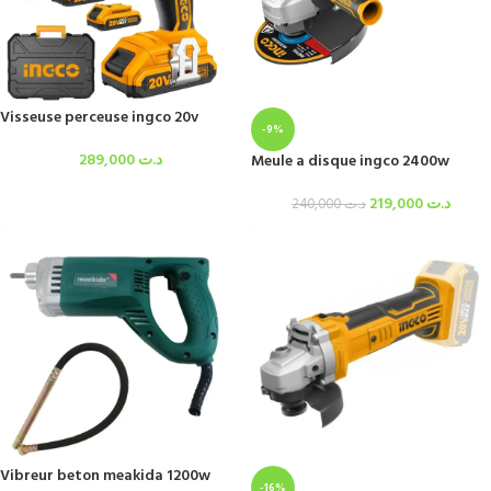
Visseuse perceuse ingco 20v
-9%
289,000
د.ت
Meule a disque ingco 2400w
219,000
د.ت
240,000
د.ت
Vibreur beton meakida 1200w
-16%