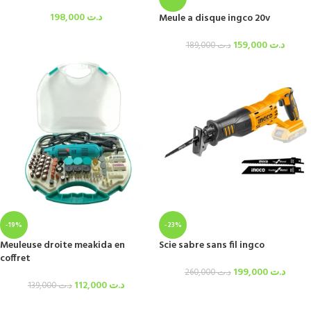
198,000
د.ت
Meule a disque ingco 20v
159,000
د.ت
189,000
د.ت
-19%
-23%
Meuleuse droite meakida en
Scie sabre sans fil ingco
coffret
199,000
د.ت
260,000
د.ت
112,000
د.ت
139,000
د.ت