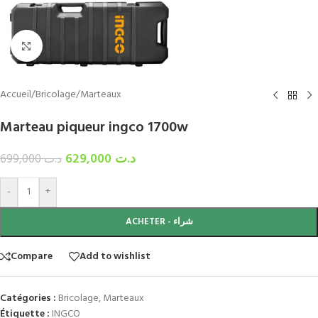
Click to enlarge
Accueil
/
Bricolage
/
Marteaux
Marteau piqueur ingco 1700w
629,000
د.ت
699,000
د.ت
-
+
ACHETER - شراء
Compare
Add to wishlist
Catégories :
Bricolage
,
Marteaux
Étiquette :
INGCO