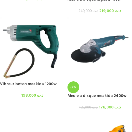
219,000
د.ت
240,000
د.ت
Vibreur beton meakida 1200w
-9%
198,000
د.ت
Meule a disque meakida 2400w
178,000
د.ت
195,000
د.ت