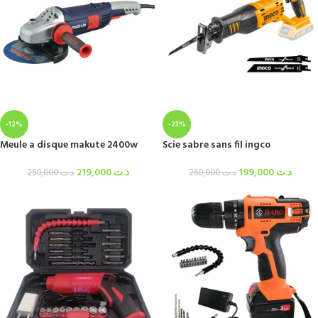
-12%
-23%
Meule a disque makute 2400w
Scie sabre sans fil ingco
219,000
د.ت
199,000
د.ت
250,000
د.ت
260,000
د.ت