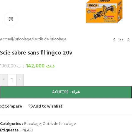
Click to enlarge
Accueil
/
Bricolage
/
Outils de bricolage
Scie sabre sans fil ingco 20v
142,000
د.ت
190,000
د.ت
-
+
ACHETER - شراء
Compare
Add to wishlist
Catégories :
Bricolage
,
Outils de bricolage
Étiquette :
INGCO