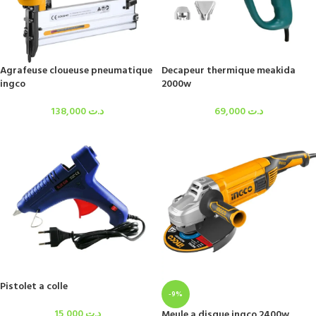
Agrafeuse cloueuse pneumatique
Decapeur thermique meakida
ingco
2000w
138,000
د.ت
69,000
د.ت
Pistolet a colle
-9%
15,000
د.ت
Meule a disque ingco 2400w