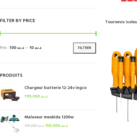
FILTER BY PRICE
Tournevis isole
Prix :
د.ت 100
—
د.ت 10
FILTRER
PRODUITS
Chargeur batterie 12-24v ingco
199,000
د.ت
Malaxeur meakida 1200w
159,000
د.ت
199,000
د.ت