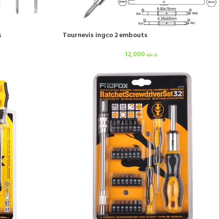
s
Tournevis ingco 2 embouts
12,000
د.ت