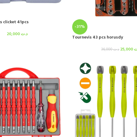
s clicket 41pcs
-31%
20,000
د.ت
Tournevis 43 pcs horusdy
25,000
ت
36,000
د.ت