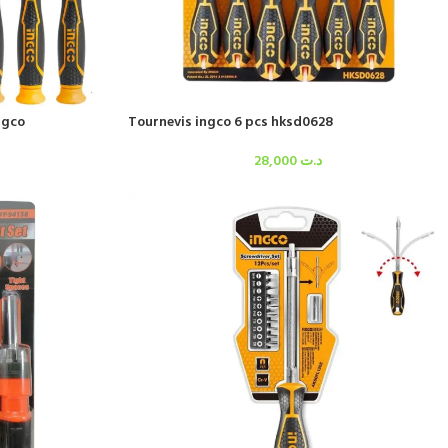
ngco
Tournevis ingco 6 pcs hksd0628
28,000
د.ت