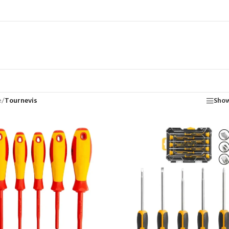
e
/
Tournevis
Show