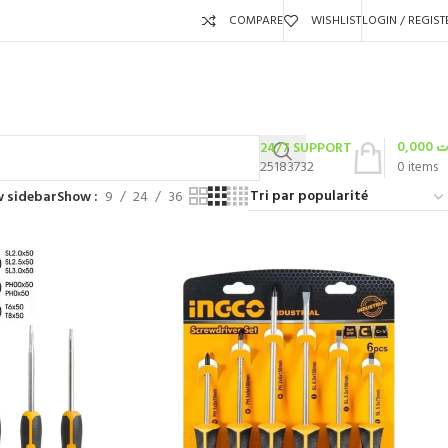
COMPARE
WISHLIST
LOGIN / REGIST
0,000
ت
24/7 SUPPORT
25183732
0
items
 sidebar
Show
9
24
36