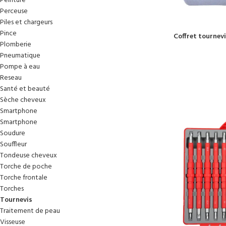
Peinture
Perceuse
Piles et chargeurs
Pince
Coffret tournevi
Plomberie
Pneumatique
Pompe à eau
Reseau
Santé et beauté
Sèche cheveux
Smartphone
Smartphone
Soudure
Souffleur
Tondeuse cheveux
Torche de poche
Torche frontale
Torches
Tournevis
Traitement de peau
Visseuse