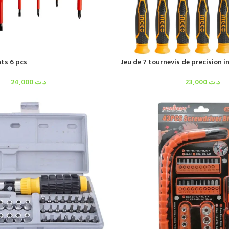
nts 6 pcs
Jeu de 7 tournevis de precision i
24,000
د.ت
23,000
د.ت