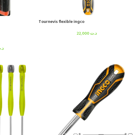
Tournevis flexible ingco
22,000
د.ت
د.