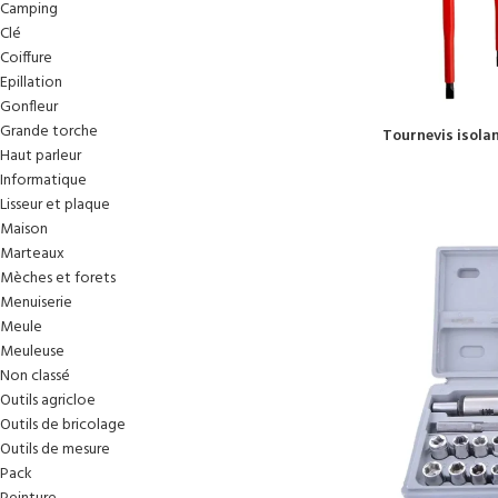
Camping
Clé
Coiffure
Epillation
Gonfleur
Grande torche
Tournevis isola
Haut parleur
Informatique
Lisseur et plaque
Maison
Marteaux
Mèches et forets
Menuiserie
Meule
Meuleuse
Non classé
Outils agricloe
Outils de bricolage
Outils de mesure
Pack