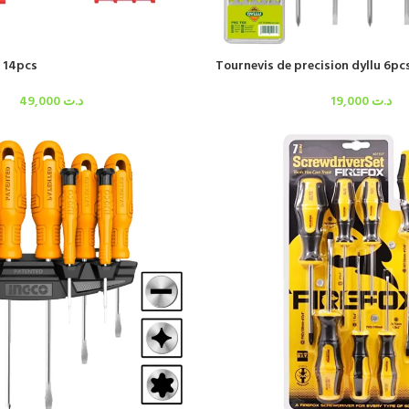
s 14pcs
Tournevis de precision dyllu 6pc
49,000
د.ت
19,000
د.ت