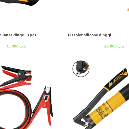
pliante dingqi 8 pcs
Pistolet silicone dingqi
15,000
د.ت
20,000
د.ت