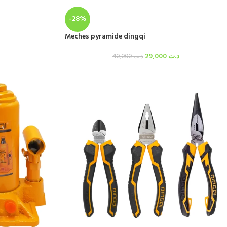
-28%
Meches pyramide dingqi
29,000
د.ت
40,000
د.ت