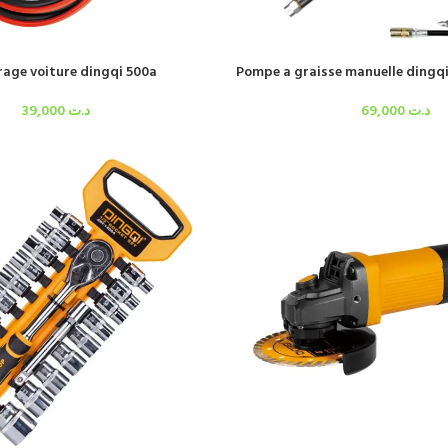
age voiture dingqi 500a
Pompe a graisse manuelle dingq
39,000
د.ت
69,000
د.ت