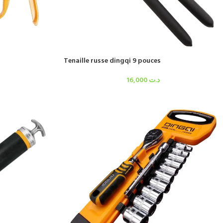
Tenaille russe dingqi 9 pouces
16,000
د.ت