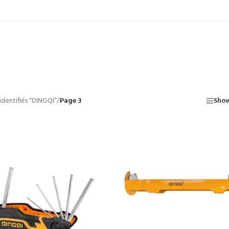
identifiés “DINGQI”
/
Page 3
Show