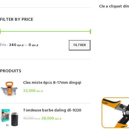
Cle a cliquet di
FILTER BY PRICE
Prix :
د.ت 340
—
د.ت 0
FILTRER
PRODUITS
Cles mixte 6pcs 8-17mm dingqi
32,000
د.ت
Tondeuse barbe daling dl-9220
38,000
د.ت
49,000
د.ت