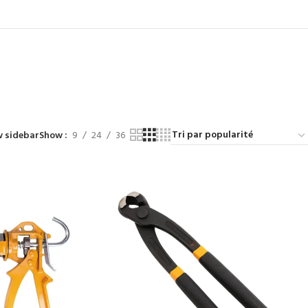
 sidebar
Show
9
24
36