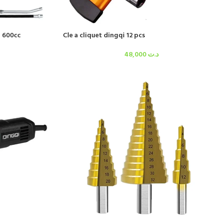
i 600cc
Cle a cliquet dingqi 12 pcs
48,000
د.ت