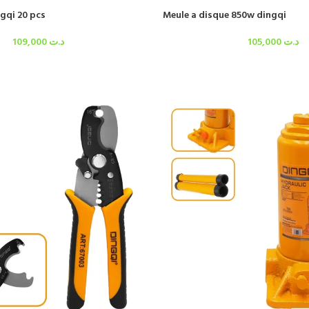
ngqi 20 pcs
Meule a disque 850w dingqi
109,000
د.ت
105,000
د.ت