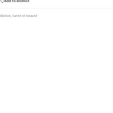
Add to wishlist
illation
,
Santé et beauté