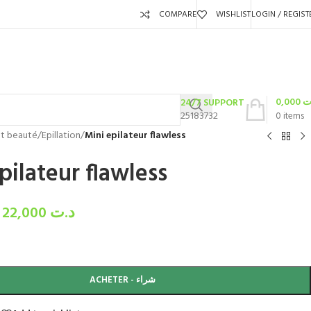
COMPARE
WISHLIST
LOGIN / REGIST
0,000
ت
24/7 SUPPORT
25183732
0
items
et beauté
/
Epillation
/
Mini epilateur flawless
pilateur flawless
22,000
د.ت
ACHETER - شراء