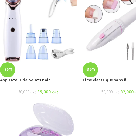
-35%
-36%
Aspirateur de points noir
Lime electrique sans fil
39,000
د.ت
32,000
60,000
د.ت
50,000
د.ت