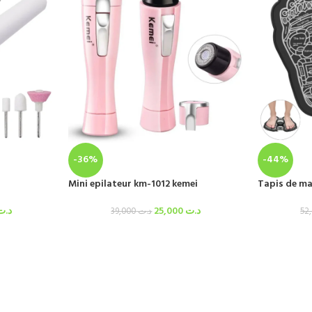
-36%
-44%
Mini epilateur km-1012 kemei
Tapis de ma
د.ت
25,000
د.ت
39,000
د.ت