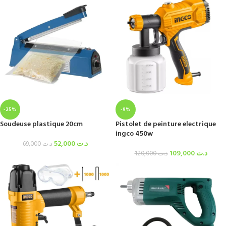
-25%
-9%
Soudeuse plastique 20cm
Pistolet de peinture electrique
ingco 450w
52,000
د.ت
69,000
د.ت
109,000
د.ت
120,000
د.ت