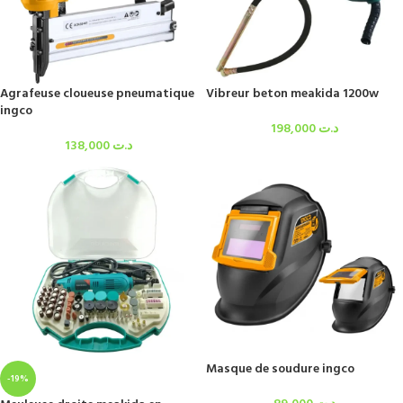
Agrafeuse cloueuse pneumatique
Vibreur beton meakida 1200w
ingco
198,000
د.ت
138,000
د.ت
Masque de soudure ingco
-19%