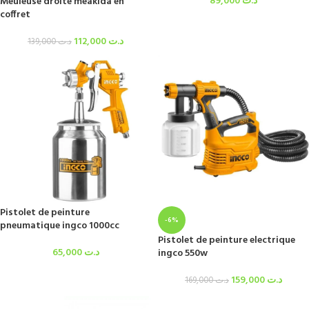
89,000
د.ت
Meuleuse droite meakida en
coffret
112,000
د.ت
139,000
د.ت
Pistolet de peinture
-6%
pneumatique ingco 1000cc
Pistolet de peinture electrique
65,000
د.ت
ingco 550w
159,000
د.ت
169,000
د.ت